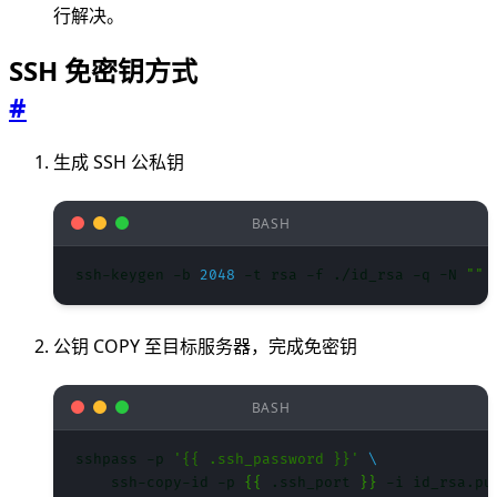
行解决。
SSH 免密钥方式
#
生成 SSH 公私钥
ssh-keygen -b 
2048
 -t rsa -f ./id_rsa -q -N 
""
公钥 COPY 至目标服务器，完成免密钥
sshpass -p 
'{{ .ssh_password }}'
    ssh-copy-id -p 
{{
 .ssh_port 
}}
 -i id_rsa.pu