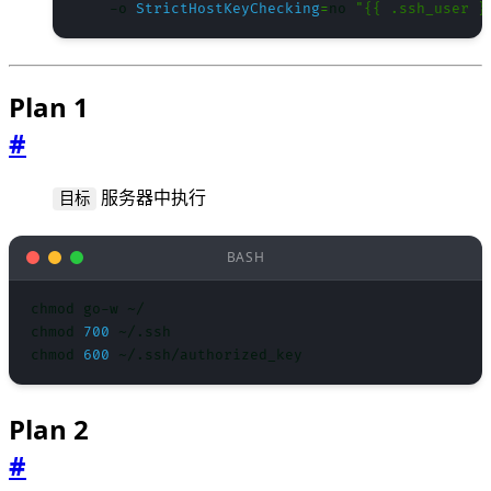
    -o 
StrictHostKeyChecking
=
no 
"{{ .ssh_user }
Plan 1
#
服务器中执行
目标
chmod 
700
chmod 
600
Plan 2
#