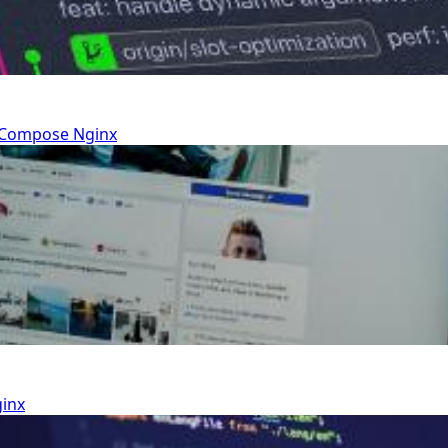
-Compose
Nginx
inx