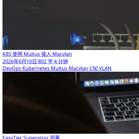
K8S 使用 Multus 接入 Macvlan
2026年6月10日
·
802 字
·
4 分钟
DevOps
Kubernetes
Multus
Macvlan
CNI
VLAN
EasyTier Supervisor 部署