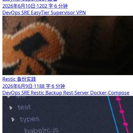
2026年6月10日
·
1202 字
·
6 分钟
DevOps
SRE
EasyTier
Supervisor
VPN
Restic 备份实践
2026年6月9日
·
1188 字
·
6 分钟
DevOps
SRE
Restic
Backup
Rest-Server
Docker-Compose