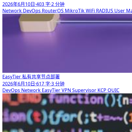
2026年6月10日
·
403 字
·
2 分钟
Network
DevOps
RouterOS
MikroTik
WiFi
RADIUS
User M
EasyTier 私有共享节点部署
2026年6月10日
·
617 字
·
3 分钟
DevOps
Network
EasyTier
VPN
Supervisor
KCP
QUIC