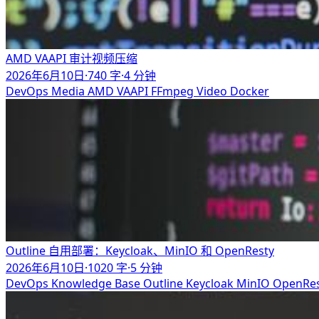
AMD VAAPI 审计视频压缩
2026年6月10日
·
740 字
·
4 分钟
DevOps
Media
AMD
VAAPI
FFmpeg
Video
Docker
Outline 自用部署：Keycloak、MinIO 和 OpenResty
2026年6月10日
·
1020 字
·
5 分钟
DevOps
Knowledge Base
Outline
Keycloak
MinIO
OpenRe