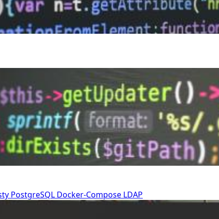
sty
PostgreSQL
Docker-Compose
LDAP