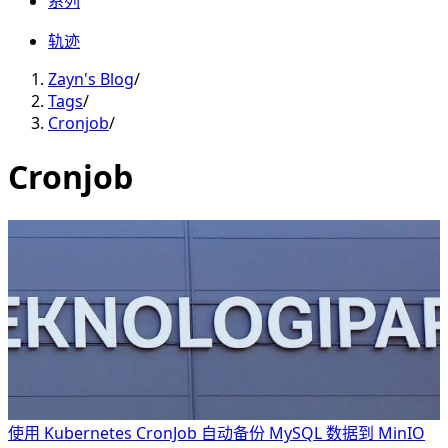
系列
轨迹
Zayn's Blog
/
Tags
/
Cronjob
/
Cronjob
使用 Kubernetes CronJob 自动备份 MySQL 数据到 MinIO