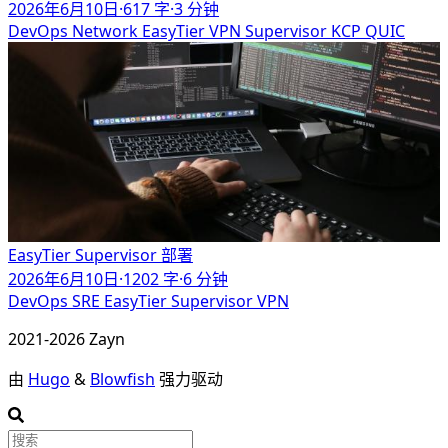
2026年6月10日
·
617 字
·
3 分钟
DevOps
Network
EasyTier
VPN
Supervisor
KCP
QUIC
EasyTier Supervisor 部署
2026年6月10日
·
1202 字
·
6 分钟
DevOps
SRE
EasyTier
Supervisor
VPN
2021-2026 Zayn
由
Hugo
&
Blowfish
强力驱动