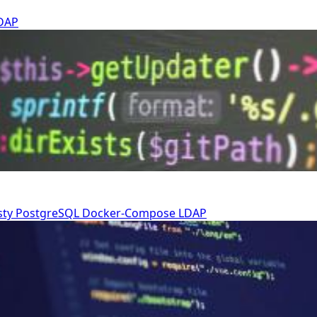
DAP
sty
PostgreSQL
Docker-Compose
LDAP