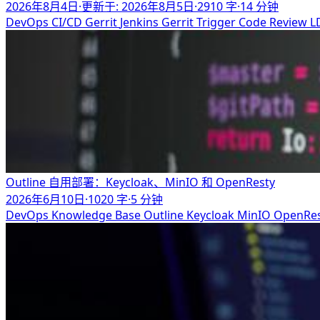
2026年8月4日
·
更新于: 2026年8月5日
·
2910 字
·
14 分钟
DevOps
CI/CD
Gerrit
Jenkins
Gerrit Trigger
Code Review
L
Outline 自用部署：Keycloak、MinIO 和 OpenResty
2026年6月10日
·
1020 字
·
5 分钟
DevOps
Knowledge Base
Outline
Keycloak
MinIO
OpenRe