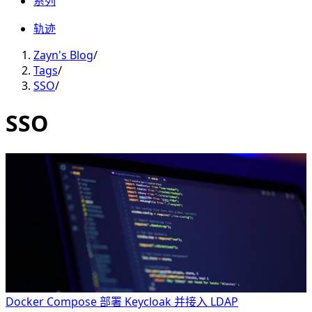
系列
轨迹
Zayn's Blog
/
Tags
/
SSO
/
SSO
Docker Compose 部署 Keycloak 并接入 LDAP